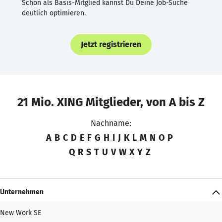
Schon als Basis-Mitglied kannst Du Deine Job-Suche
deutlich optimieren.
Jetzt registrieren
21 Mio. XING Mitglieder, von A bis Z
Nachname:
A
B
C
D
E
F
G
H
I
J
K
L
M
N
O
P
Q
R
S
T
U
V
W
X
Y
Z
Unternehmen
New Work SE