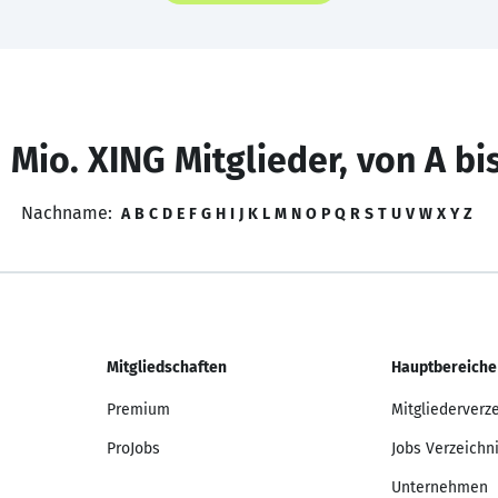
 Mio. XING Mitglieder, von A bi
Nachname:
A
B
C
D
E
F
G
H
I
J
K
L
M
N
O
P
Q
R
S
T
U
V
W
X
Y
Z
Mitgliedschaften
Hauptbereiche
Premium
Mitgliederverz
ProJobs
Jobs Verzeichn
Unternehmen