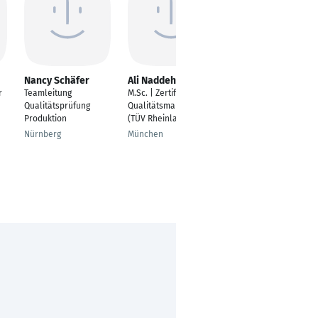
Nancy Schäfer
Ali Naddeh
Elizabeta Dr. Sauer
r
Teamleitung
M.Sc. | Zertifizierter
Qualitätsmanagement
Qualitätsprüfung
Qualitätsmanager
Beauftragte
Produktion
(TÜV Rheinland)
Würzburg
Nürnberg
München