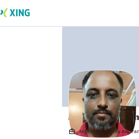
Manmohan Sharm
Angestellt, Quality Assura