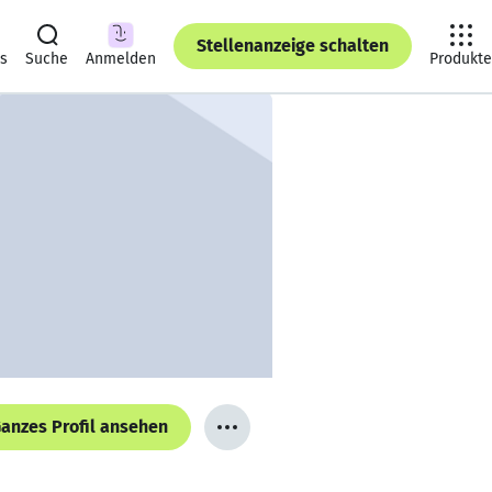
Stellenanzeige schalten
ts
Suche
Anmelden
Produkte
anzes Profil ansehen