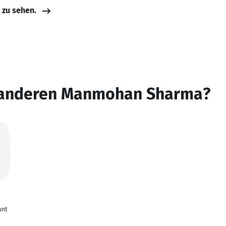
e zu sehen.
n anderen Manmohan Sharma?
ant