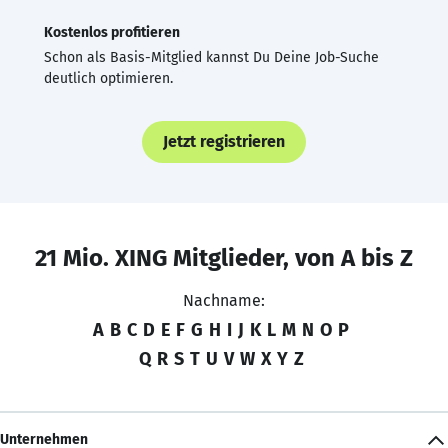
Kostenlos profitieren
Schon als Basis-Mitglied kannst Du Deine Job-Suche
deutlich optimieren.
Jetzt registrieren
21 Mio. XING Mitglieder, von A bis Z
Nachname:
A
B
C
D
E
F
G
H
I
J
K
L
M
N
O
P
Q
R
S
T
U
V
W
X
Y
Z
Unternehmen