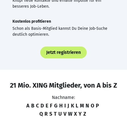
Knüpf neue Kontakte und erhalte Impulse für ein
besseres Job-Leben.
Kostenlos profitieren
Schon als Basis-Mitglied kannst Du Deine Job-Suche
deutlich optimieren.
Jetzt registrieren
21 Mio. XING Mitglieder, von A bis Z
Nachname:
A
B
C
D
E
F
G
H
I
J
K
L
M
N
O
P
Q
R
S
T
U
V
W
X
Y
Z