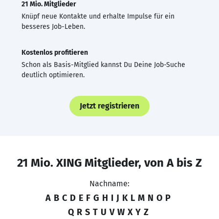
21 Mio. Mitglieder
Knüpf neue Kontakte und erhalte Impulse für ein
besseres Job-Leben.
Kostenlos profitieren
Schon als Basis-Mitglied kannst Du Deine Job-Suche
deutlich optimieren.
Jetzt registrieren
21 Mio. XING Mitglieder, von A bis Z
Nachname:
A
B
C
D
E
F
G
H
I
J
K
L
M
N
O
P
Q
R
S
T
U
V
W
X
Y
Z