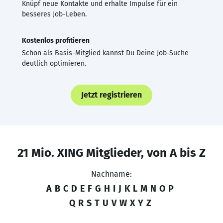
Knüpf neue Kontakte und erhalte Impulse für ein
besseres Job-Leben.
Kostenlos profitieren
Schon als Basis-Mitglied kannst Du Deine Job-Suche
deutlich optimieren.
Jetzt registrieren
21 Mio. XING Mitglieder, von A bis Z
Nachname:
A
B
C
D
E
F
G
H
I
J
K
L
M
N
O
P
Q
R
S
T
U
V
W
X
Y
Z