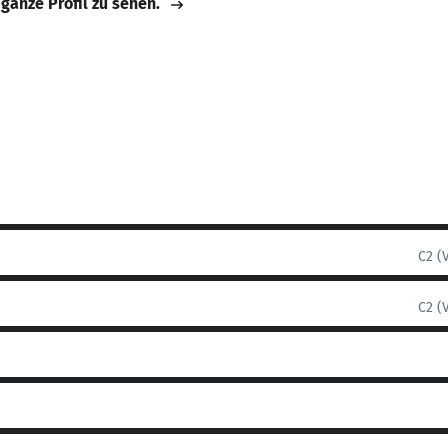
 ganze Profil zu sehen.
C2 (
C2 (