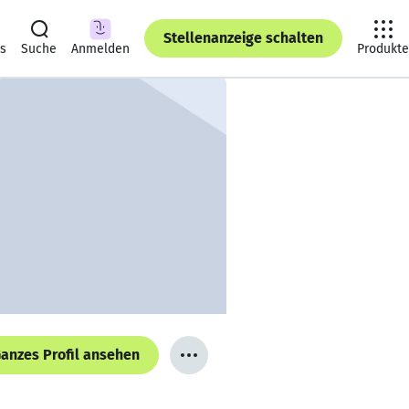
Stellenanzeige schalten
ts
Suche
Anmelden
Produkte
anzes Profil ansehen