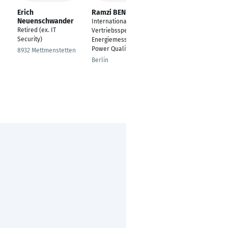
Erich
Ramzi BEN ABİD ®
Mohamad Al
Neuenschwander
Shabib
Internationaler B2B
Retired (ex. IT
German Academic
Vertriebsspezialist –
Security)
Development Center
Energiemessung &
in Kooperation mit
Power Quality
8932 Mettmenstetten
der RWTH Aachen
Berlin
University
Aachen