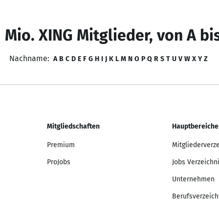
 Mio. XING Mitglieder, von A bi
Nachname:
A
B
C
D
E
F
G
H
I
J
K
L
M
N
O
P
Q
R
S
T
U
V
W
X
Y
Z
Mitgliedschaften
Hauptbereiche
Premium
Mitgliederverz
ProJobs
Jobs Verzeichn
Unternehmen
Berufsverzeich