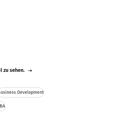
il zu sehen.
Business Development
BA