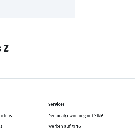
s Z
Services
eichnis
Personalgewinnung mit XING
is
Werben auf XING