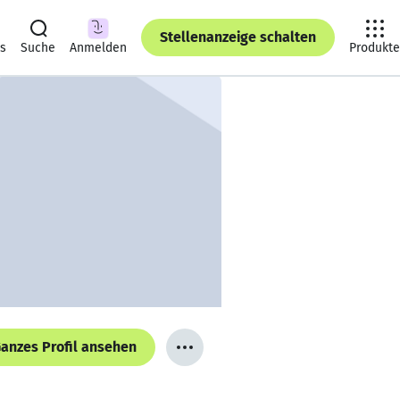
Stellenanzeige schalten
ts
Suche
Anmelden
Produkte
anzes Profil ansehen