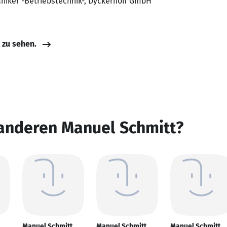
aniker -Betriebstechnik-, Dyckerhoff GmbH
e zu sehen.
 anderen Manuel Schmitt?
Manuel Schmitt
Manuel Schmitt
Manuel Schmitt