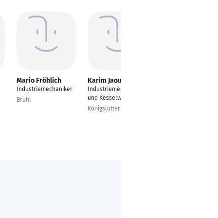
Mario Fröhlich
Karim Jaouadi
Roman Richter
Industriemechaniker
Industriemechaniker
---
und Kesselwärter
Brühl
Haan
Königslutter am Elm