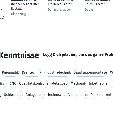
Inhaber & geprüfter
Traumrealisierer
Sales Director
et
Bestatter
Dommershausen
Dubai
Dillenburg
es)
Kenntnisse
Logg Dich jetzt ein, um das ganze Prof
Pneumatik
Drehtechnik
Industrietechnik
Baugruppenmontage
W
tsch
CNC
Qualitätskontrolle
Metallbau
Mechanik
Inbetriebnahm
g
Schlosserei
Anlagenbau
Technisches Verständnis
Pünktlichkeit