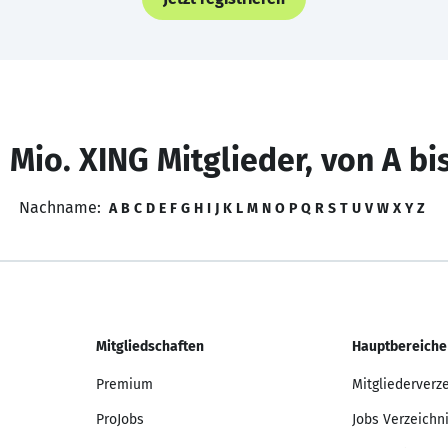
 Mio. XING Mitglieder, von A bi
Nachname:
A
B
C
D
E
F
G
H
I
J
K
L
M
N
O
P
Q
R
S
T
U
V
W
X
Y
Z
Mitgliedschaften
Hauptbereiche
Premium
Mitgliederverz
ProJobs
Jobs Verzeichn