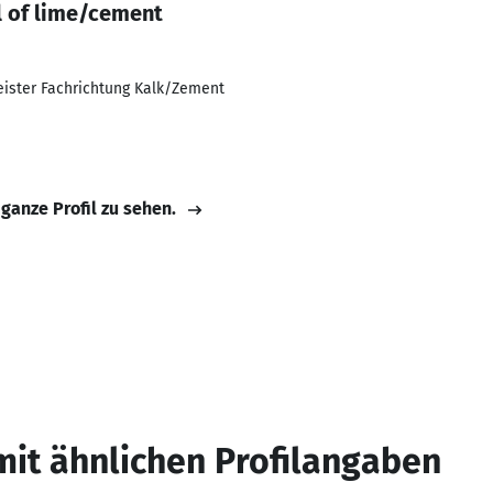
l of lime/cement
eister Fachrichtung Kalk/Zement
 ganze Profil zu sehen.
mit ähnlichen Profilangaben