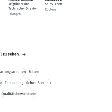
Mitgründer und
Sales Expert
Regisseur, Animator,
Technischer Direktor
Programmierer
Koblenz
Erlangen
Köln
il zu sehen.
artungsarbeiten
Fräsen
e
Zerspanung
Schweißtechnik
Qualitätsbewusstsein