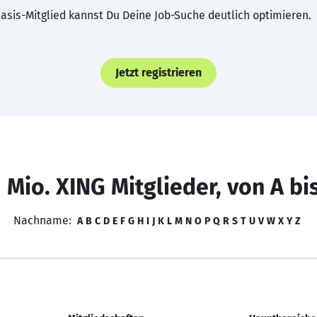
asis-Mitglied kannst Du Deine Job-Suche deutlich optimieren.
Jetzt registrieren
 Mio. XING Mitglieder, von A bi
Nachname:
A
B
C
D
E
F
G
H
I
J
K
L
M
N
O
P
Q
R
S
T
U
V
W
X
Y
Z