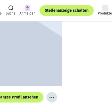
Stellenanzeige schalten
ts
Suche
Anmelden
Produkte
anzes Profil ansehen