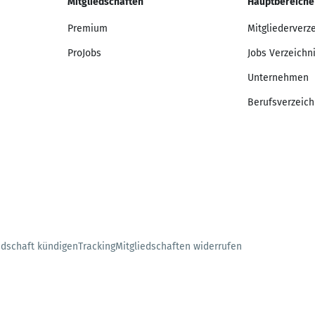
Mitgliedschaften
Hauptbereiche
Premium
Mitgliederverz
ProJobs
Jobs Verzeichn
Unternehmen
Berufsverzeich
edschaft kündigen
Tracking
Mitgliedschaften widerrufen