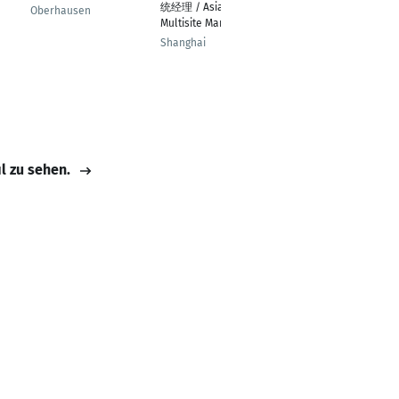
统经理 / Asian ERP
Merchandise
Oberhausen
Multisite Manager
Wehr
Shanghai
il zu sehen.