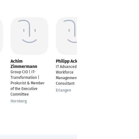
Achim
Philipp Ackermann
Erdan Edi Kaguri
Zimmermann
IT Advanced
Vertriebsleiter /
Group CIO | IT-
Workforce
Director of Sales
Transformation |
Management
München
Prokurist & Member
Consultant
of the Executive
Erlangen
Committee
Hornberg