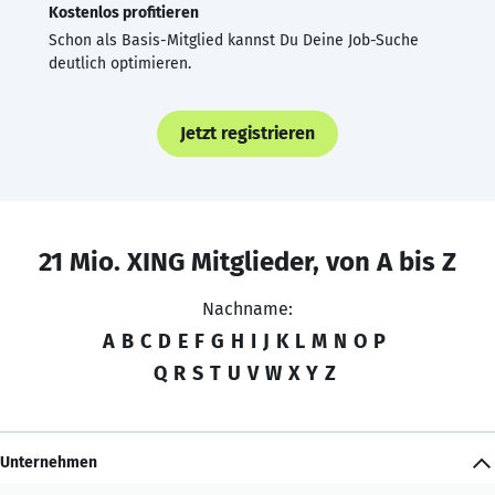
Kostenlos profitieren
Schon als Basis-Mitglied kannst Du Deine Job-Suche
deutlich optimieren.
Jetzt registrieren
21 Mio. XING Mitglieder, von A bis Z
Nachname:
A
B
C
D
E
F
G
H
I
J
K
L
M
N
O
P
Q
R
S
T
U
V
W
X
Y
Z
Unternehmen