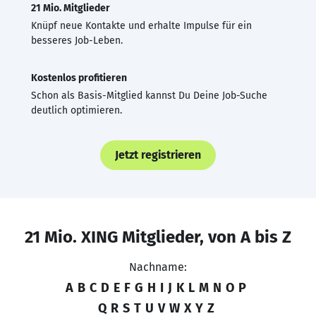
21 Mio. Mitglieder
Knüpf neue Kontakte und erhalte Impulse für ein
besseres Job-Leben.
Kostenlos profitieren
Schon als Basis-Mitglied kannst Du Deine Job-Suche
deutlich optimieren.
Jetzt registrieren
21 Mio. XING Mitglieder, von A bis Z
Nachname:
A
B
C
D
E
F
G
H
I
J
K
L
M
N
O
P
Q
R
S
T
U
V
W
X
Y
Z