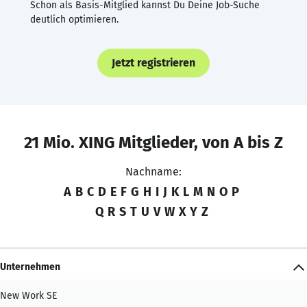
Schon als Basis-Mitglied kannst Du Deine Job-Suche
deutlich optimieren.
Jetzt registrieren
21 Mio. XING Mitglieder, von A bis Z
Nachname:
A
B
C
D
E
F
G
H
I
J
K
L
M
N
O
P
Q
R
S
T
U
V
W
X
Y
Z
Unternehmen
New Work SE