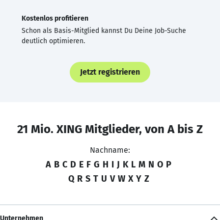
Kostenlos profitieren
Schon als Basis-Mitglied kannst Du Deine Job-Suche
deutlich optimieren.
Jetzt registrieren
21 Mio. XING Mitglieder, von A bis Z
Nachname:
A
B
C
D
E
F
G
H
I
J
K
L
M
N
O
P
Q
R
S
T
U
V
W
X
Y
Z
Unternehmen