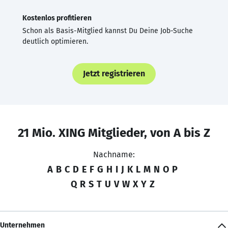
Kostenlos profitieren
Schon als Basis-Mitglied kannst Du Deine Job-Suche
deutlich optimieren.
Jetzt registrieren
21 Mio. XING Mitglieder, von A bis Z
Nachname:
A
B
C
D
E
F
G
H
I
J
K
L
M
N
O
P
Q
R
S
T
U
V
W
X
Y
Z
Unternehmen