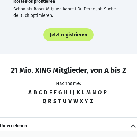
Kostenlos profitieren
Schon als Basis-Mitglied kannst Du Deine Job-Suche
deutlich optimieren.
Jetzt registrieren
21 Mio. XING Mitglieder, von A bis Z
Nachname:
A
B
C
D
E
F
G
H
I
J
K
L
M
N
O
P
Q
R
S
T
U
V
W
X
Y
Z
Unternehmen