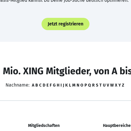
asis-Mitglied kannst Du Deine Job-Suche deutlich optimieren.
Jetzt registrieren
 Mio. XING Mitglieder, von A bi
Nachname:
A
B
C
D
E
F
G
H
I
J
K
L
M
N
O
P
Q
R
S
T
U
V
W
X
Y
Z
Mitgliedschaften
Hauptbereiche