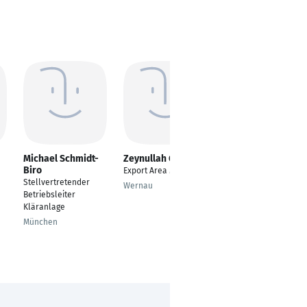
Michael Schmidt-
Zeynullah Gelincik
Enrico Scarpello
Biro
Export Area Manager
EMEA Warehouse
Stellvertretender
Coordinator
Wernau
Betriebsleiter
Liederbach
Kläranlage
München