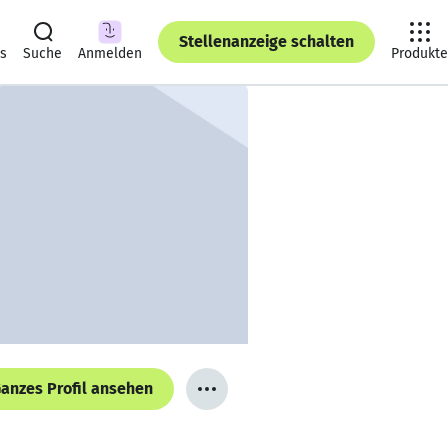
Stellenanzeige schalten
ts
Suche
Anmelden
Produkte
anzes Profil ansehen