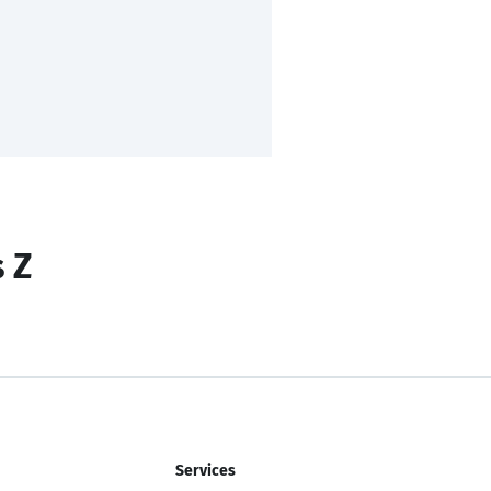
s Z
Services