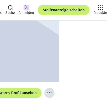
Stellenanzeige schalten
ts
Suche
Anmelden
Produkte
anzes Profil ansehen