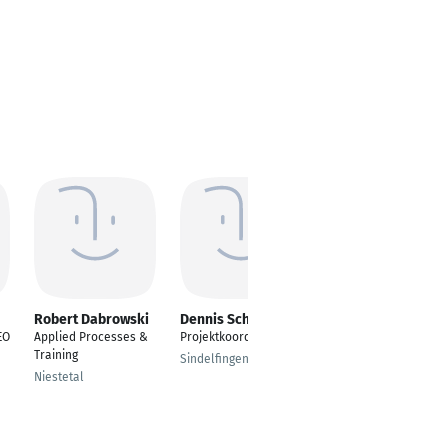
Robert Dabrowski
Dennis Schmidtke
Rainer Schermuly
EO
Applied Processes &
Projektkoordinator
Senior Consultant
Training
Sindelfingen
Velbert
Niestetal