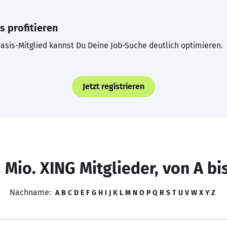
s profitieren
asis-Mitglied kannst Du Deine Job-Suche deutlich optimieren.
Jetzt registrieren
 Mio. XING Mitglieder, von A bi
Nachname:
A
B
C
D
E
F
G
H
I
J
K
L
M
N
O
P
Q
R
S
T
U
V
W
X
Y
Z