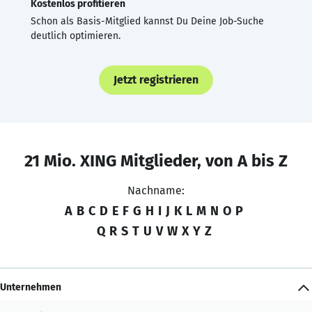
Kostenlos profitieren
Schon als Basis-Mitglied kannst Du Deine Job-Suche
deutlich optimieren.
Jetzt registrieren
21 Mio. XING Mitglieder, von A bis Z
Nachname:
A
B
C
D
E
F
G
H
I
J
K
L
M
N
O
P
Q
R
S
T
U
V
W
X
Y
Z
Unternehmen