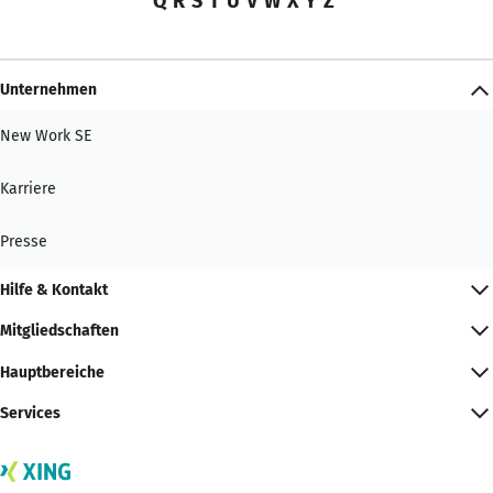
Q
R
S
T
U
V
W
X
Y
Z
Unternehmen
New Work SE
Karriere
Presse
Hilfe & Kontakt
Mitgliedschaften
Hauptbereiche
Services