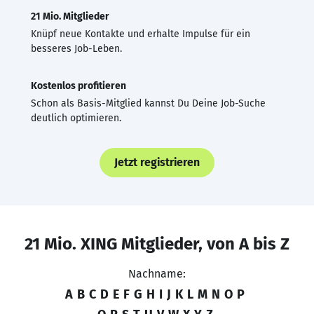
21 Mio. Mitglieder
Knüpf neue Kontakte und erhalte Impulse für ein
besseres Job-Leben.
Kostenlos profitieren
Schon als Basis-Mitglied kannst Du Deine Job-Suche
deutlich optimieren.
Jetzt registrieren
21 Mio. XING Mitglieder, von A bis Z
Nachname:
A
B
C
D
E
F
G
H
I
J
K
L
M
N
O
P