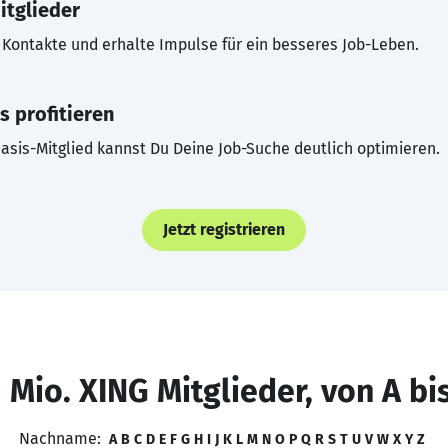
itglieder
Kontakte und erhalte Impulse für ein besseres Job-Leben.
s profitieren
asis-Mitglied kannst Du Deine Job-Suche deutlich optimieren.
Jetzt registrieren
 Mio. XING Mitglieder, von A bi
Nachname:
A
B
C
D
E
F
G
H
I
J
K
L
M
N
O
P
Q
R
S
T
U
V
W
X
Y
Z