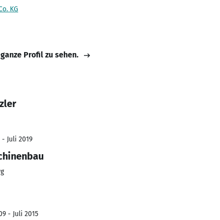
o. KG
 ganze Profil zu sehen.
zler
- Juli 2019
chinenbau
rg
9 - Juli 2015