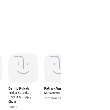
Danilo Kukalj
Patrick Vandrey
Sven Fuths
Prokurist , Leiter
Konstrukteur
Senior Technical
Einkauf & Supply
Advisor ICS
Zerbst/Anhalt
Chain
Mönchengladbach
Hanau