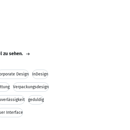
il zu sehen.
orporate Design
InDesign
ttung
Verpackungsdesign
uverlässigkeit
geduldig
ser Interface