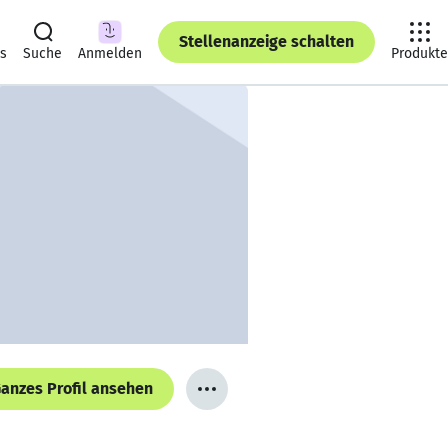
Stellenanzeige schalten
ts
Suche
Anmelden
Produkte
anzes Profil ansehen