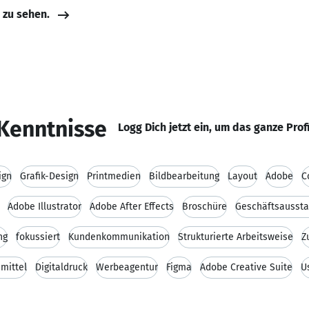
e zu sehen.
Kenntnisse
Logg Dich jetzt ein, um das ganze Prof
ign
Grafik-Design
Printmedien
Bildbearbeitung
Layout
Adobe
C
Adobe Illustrator
Adobe After Effects
Broschüre
Geschäftsaussta
ng
fokussiert
Kundenkommunikation
Strukturierte Arbeitsweise
Z
mittel
Digitaldruck
Werbeagentur
Figma
Adobe Creative Suite
U