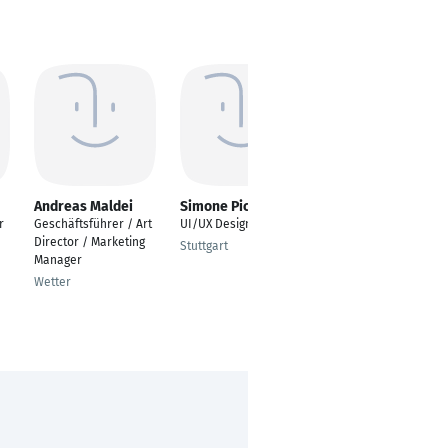
Andreas Maldei
Simone Picciocchi
Marcel Priban
r
Geschäftsführer / Art
UI/UX Designer
Art Director
Director / Marketing
Stuttgart
Düsseldorf
Manager
Wetter