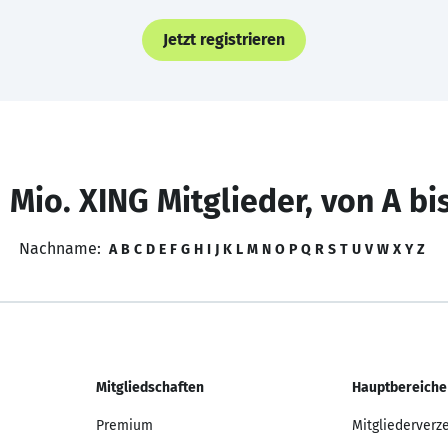
Jetzt registrieren
 Mio. XING Mitglieder, von A bi
Nachname:
A
B
C
D
E
F
G
H
I
J
K
L
M
N
O
P
Q
R
S
T
U
V
W
X
Y
Z
Mitgliedschaften
Hauptbereiche
Premium
Mitgliederverz