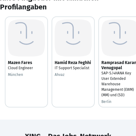
Profilangaben
Mazen Fares
Hamid Reza Feghhi
Ramprasad Karan
Venugopal
Cloud Engineer
IT Support Specialist
SAP-S/4HANA Key
München
Ahvaz
User Extended
Warehouse
Management (EWM)
(MM) und (SD)
Berlin