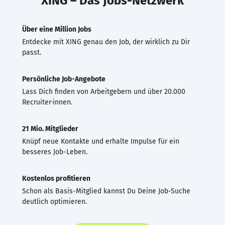
XING – Das Jobs-Netzwerk
Über eine Million Jobs
Entdecke mit XING genau den Job, der wirklich zu Dir
passt.
Persönliche Job-Angebote
Lass Dich finden von Arbeitgebern und über 20.000
Recruiter·innen.
21 Mio. Mitglieder
Knüpf neue Kontakte und erhalte Impulse für ein
besseres Job-Leben.
Kostenlos profitieren
Schon als Basis-Mitglied kannst Du Deine Job-Suche
deutlich optimieren.