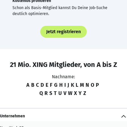
Kostenlos profitieren
Schon als Basis-Mitglied kannst Du Deine Job-Suche
deutlich optimieren.
Jetzt registrieren
21 Mio. XING Mitglieder, von A bis Z
Nachname:
A
B
C
D
E
F
G
H
I
J
K
L
M
N
O
P
Q
R
S
T
U
V
W
X
Y
Z
Unternehmen