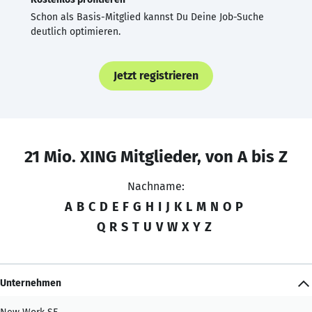
Schon als Basis-Mitglied kannst Du Deine Job-Suche
deutlich optimieren.
Jetzt registrieren
21 Mio. XING Mitglieder, von A bis Z
Nachname:
A
B
C
D
E
F
G
H
I
J
K
L
M
N
O
P
Q
R
S
T
U
V
W
X
Y
Z
Unternehmen