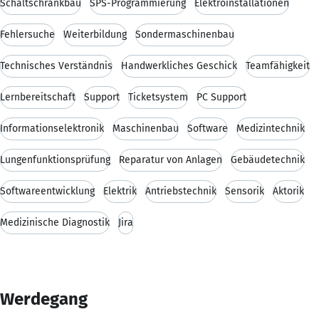
Schaltschrankbau
SPS-Programmierung
Elektroinstallationen
Fehlersuche
Weiterbildung
Sondermaschinenbau
Technisches Verständnis
Handwerkliches Geschick
Teamfähigkeit
Lernbereitschaft
Support
Ticketsystem
PC Support
Informationselektronik
Maschinenbau
Software
Medizintechnik
Lungenfunktionsprüfung
Reparatur von Anlagen
Gebäudetechnik
Softwareentwicklung
Elektrik
Antriebstechnik
Sensorik
Aktorik
Medizinische Diagnostik
Jira
Werdegang