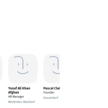
Yusuf Ali Khan
Pascal Claßen
Ralf Lemp
Afghan
Founder
Director DACH
HR Manager
Düsseldorf
Berlin
Mörfelden-Walldorf