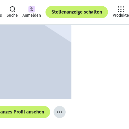
Stellenanzeige schalten
ts
Suche
Anmelden
Produkte
anzes Profil ansehen