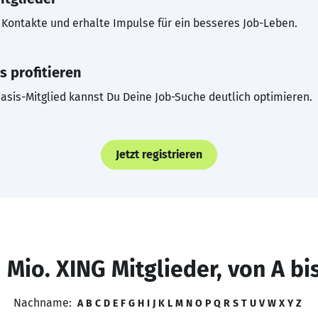
Kontakte und erhalte Impulse für ein besseres Job-Leben.
s profitieren
asis-Mitglied kannst Du Deine Job-Suche deutlich optimieren.
Jetzt registrieren
 Mio. XING Mitglieder, von A bi
Nachname:
A
B
C
D
E
F
G
H
I
J
K
L
M
N
O
P
Q
R
S
T
U
V
W
X
Y
Z