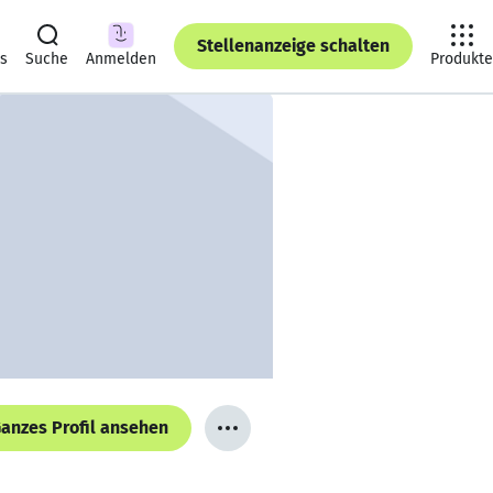
Stellenanzeige schalten
ts
Suche
Anmelden
Produkte
anzes Profil ansehen