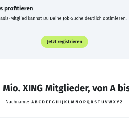
s profitieren
asis-Mitglied kannst Du Deine Job-Suche deutlich optimieren.
Jetzt registrieren
 Mio. XING Mitglieder, von A bi
Nachname:
A
B
C
D
E
F
G
H
I
J
K
L
M
N
O
P
Q
R
S
T
U
V
W
X
Y
Z