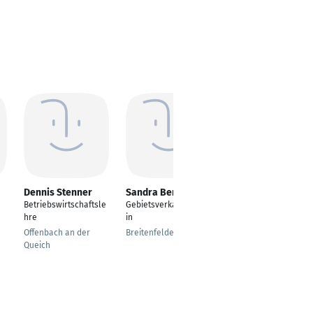
Dennis Stenner
Sandra Berndt
Sergei Zelenkov
Betriebswirtschaftsle
Gebietsverkaufsleiter
Absolvent
hre
in
München
Offenbach an der
Breitenfelde
Queich