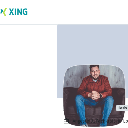
Marco Monath
Basis
Angestellt, Fachkraft für L