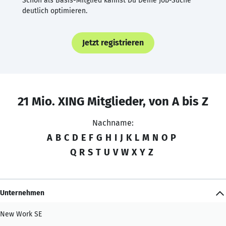
Schon als Basis-Mitglied kannst Du Deine Job-Suche
deutlich optimieren.
Jetzt registrieren
21 Mio. XING Mitglieder, von A bis Z
Nachname:
A
B
C
D
E
F
G
H
I
J
K
L
M
N
O
P
Q
R
S
T
U
V
W
X
Y
Z
Unternehmen
New Work SE