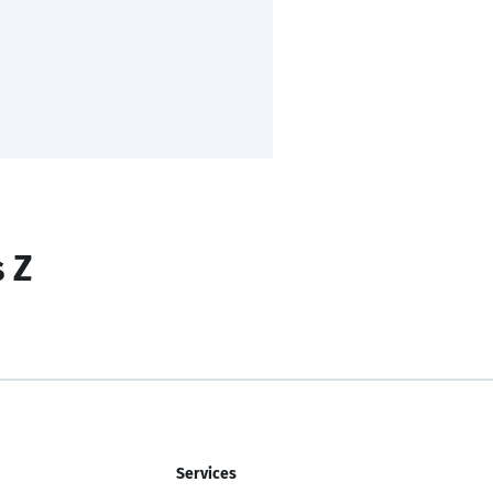
s Z
Services