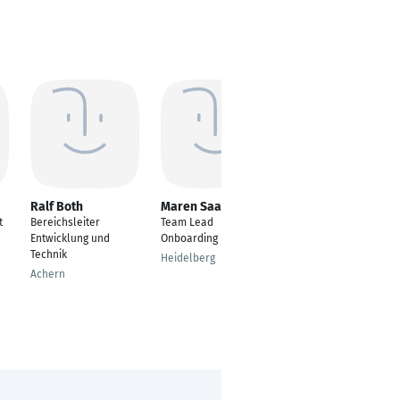
Ralf Both
Maren Saalheim
Fabio Adam
t
Bereichsleiter
Team Lead
SAP Service Manager
Entwicklung und
Onboarding
Weinheim
Technik
Heidelberg
Achern