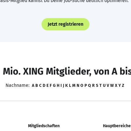
asis-Mitglied kannst Du Deine Job-Suche deutlich optimieren.
Jetzt registrieren
 Mio. XING Mitglieder, von A bi
Nachname:
A
B
C
D
E
F
G
H
I
J
K
L
M
N
O
P
Q
R
S
T
U
V
W
X
Y
Z
Mitgliedschaften
Hauptbereiche