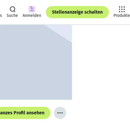
Stellenanzeige schalten
ts
Suche
Anmelden
Produkte
anzes Profil ansehen