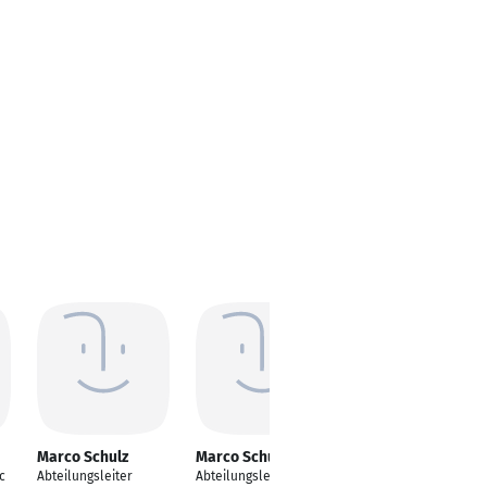
Marco Schulz
Marco Schulz
Marco Schulz
c
Abteilungsleiter
Abteilungsleiter
Betriebswirt