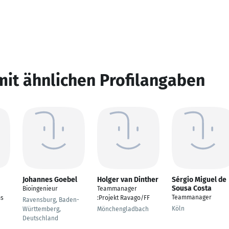
mit ähnlichen Profilangaben
Johannes Goebel
Holger van Dinther
Sérgio Miguel de
Sousa Costa
Bioingenieur
Teammanager
Teammanager
ms
:Projekt Ravago/FF
Ravensburg, Baden-
Köln
Württemberg,
Mönchengladbach
Deutschland