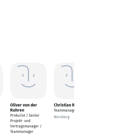
Oliver von der
Christian Rummler
Wolfgang Möhring
Ruhren
Teammanager
Inhaber
Prokurist / Senior
Nürnberg
Bonn
Projekt- und
Vertragsmanager /
Teammanager