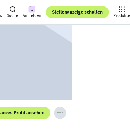
Stellenanzeige schalten
ts
Suche
Anmelden
Produkte
anzes Profil ansehen