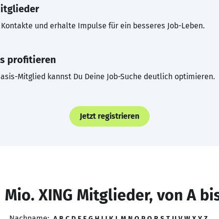
itglieder
Kontakte und erhalte Impulse für ein besseres Job-Leben.
s profitieren
asis-Mitglied kannst Du Deine Job-Suche deutlich optimieren.
Jetzt registrieren
 Mio. XING Mitglieder, von A bi
Nachname:
A
B
C
D
E
F
G
H
I
J
K
L
M
N
O
P
Q
R
S
T
U
V
W
X
Y
Z