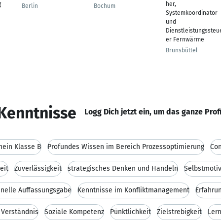
g
her,
Berlin
Bochum
Systemkoordinator
und
Dienstleistungssteu
er Fernwärme
Brunsbüttel
Kenntnisse
Logg Dich jetzt ein, um das ganze Prof
hein Klasse B
Profundes Wissen im Bereich Prozessoptimierung
Con
eit
Zuverlässigkeit
strategisches Denken und Handeln
Selbstmotiv
nelle Auffassungsgabe
Kenntnisse im Konfliktmanagement
Erfahrun
 Verständnis
Soziale Kompetenz
Pünktlichkeit
Zielstrebigkeit
Lern