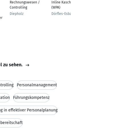
Rechnungswesen /
Inline Kaschieren
Dorsten
Controlling
(WPA)
Diepholz
Dörfles-Esbach
er
il zu sehen.
trolling
Personalmanagement
ation
Führungskompetenz
g in effektiver Personalplanung
bereitschaft