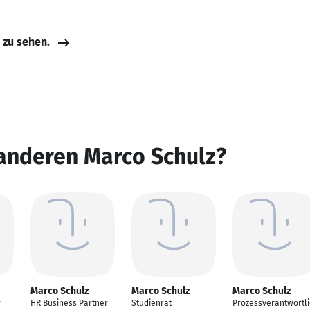
e zu sehen.
 anderen Marco Schulz?
Marco Schulz
Marco Schulz
Marco Schulz
r
HR Business Partner
Studienrat
Prozessverantwortli