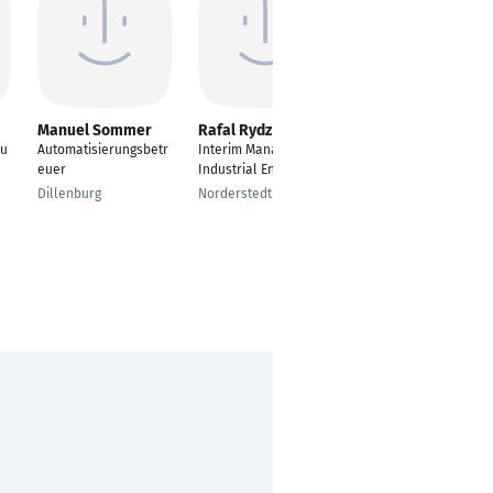
Manuel Sommer
Rafal Rydz
Klaus Teichmann
eu
Automatisierungsbetr
Interim Manager -
Industrial Engineer
euer
Industrial Engineer
Ansbach
u
Dillenburg
Norderstedt