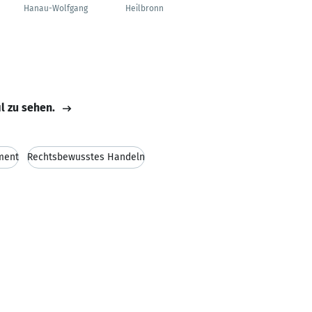
nn
Hanau-Wolfgang
Heilbronn
Hünfelden
il zu sehen.
ment
Rechtsbewusstes Handeln