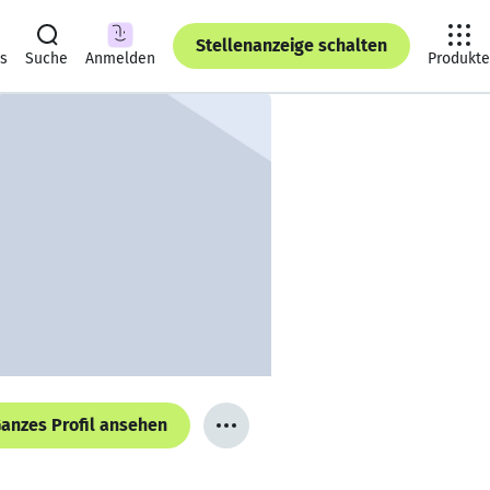
Stellenanzeige schalten
ts
Suche
Anmelden
Produkte
anzes Profil ansehen