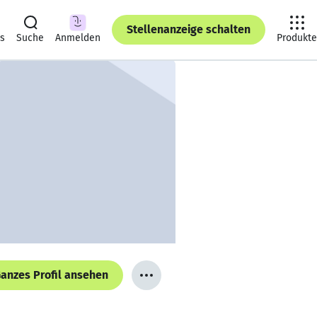
Stellenanzeige schalten
ts
Suche
Anmelden
Produkte
anzes Profil ansehen