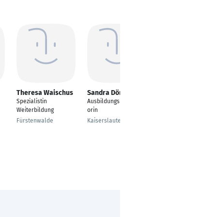
Theresa Waischus
Sandra Dörr
Mona Kowalczyk
Spezialistin
Ausbildungskoordinat
Bereichsleiterin
Weiterbildung
orin
Ausbildung
Fürstenwalde
Kaiserslautern
Mönchengladbach