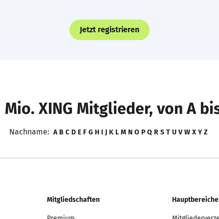
Jetzt registrieren
 Mio. XING Mitglieder, von A bi
Nachname:
A
B
C
D
E
F
G
H
I
J
K
L
M
N
O
P
Q
R
S
T
U
V
W
X
Y
Z
Mitgliedschaften
Hauptbereiche
Premium
Mitgliederverz