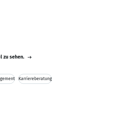
il zu sehen.
agement
Karriereberatung