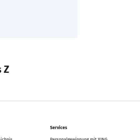
s Z
Services
eichnis
Personalgewinnung mit XING