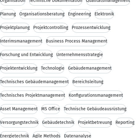
Organisation
Technische Dokumentation
Qualitätsmanagement
Planung
Organisationsberatung
Engineering
Elektronik
Projektplanung
Projektcontrolling
Prozessentwicklung
Interimsmanagement
Business Process Management
Forschung und Entwicklung
Unternehmensstrategie
Projektentwicklung
Technologie
Gebäudemanagement
Technisches Gebäudemanagement
Bereichsleitung
Technisches Projektmanagement
Konfigurationsmanagement
Asset Management
MS Office
Technische Gebäudeausrüstung
Versorgungstechnik
Gebäudetechnik
Projektbetreuung
Reporting
Energietechnik
Agile Methods
Datenanalyse