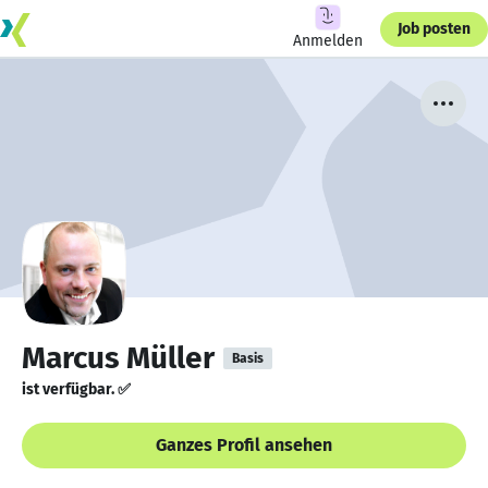
Job posten
Anmelden
Marcus Müller
Basis
ist verfügbar. ✅
Ganzes Profil ansehen