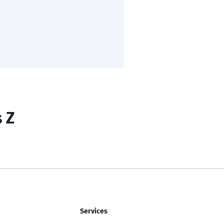
s Z
Services