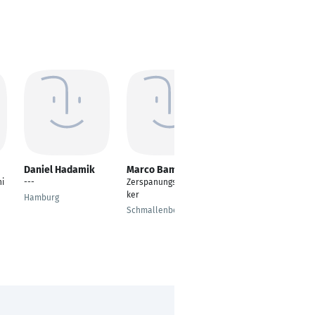
Daniel Hadamik
Marco Bamfaste
Peter Efferenn
i
---
Zerspanungsmechani
-
ker
Hamburg
Ötisheim
Schmallenberg