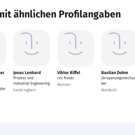
mit ähnlichen Profilangaben
ler
Jonas Lenhard
Viktor Riffel
Bastian Dohm
Prozess und
cnc fraser
Zerspanungsmechan
Industrial Engineering
ker
Münster
ufer
Sankt Ingbert
Waldbröl