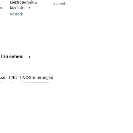
,
Elektrotechnik &
Schwelm
Wasungen
er
Mechatronik
Rostock
il zu sehen.
sse
CNC
CNC-Steuerungen