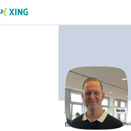
Marcus Voigt
Basis
Angestellt, CNC-Fräser/Mei