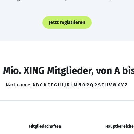
Jetzt registrieren
 Mio. XING Mitglieder, von A bi
Nachname:
A
B
C
D
E
F
G
H
I
J
K
L
M
N
O
P
Q
R
S
T
U
V
W
X
Y
Z
Mitgliedschaften
Hauptbereiche