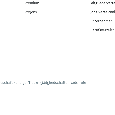
Premium
Mitgliederverz
ProJobs
Jobs Verzeichn
Unternehmen
Berufsverzeich
edschaft kündigen
Tracking
Mitgliedschaften widerrufen