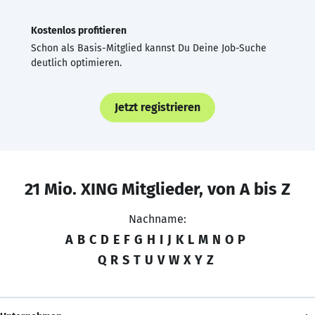
Kostenlos profitieren
Schon als Basis-Mitglied kannst Du Deine Job-Suche
deutlich optimieren.
Jetzt registrieren
21 Mio. XING Mitglieder, von A bis Z
Nachname:
A
B
C
D
E
F
G
H
I
J
K
L
M
N
O
P
Q
R
S
T
U
V
W
X
Y
Z