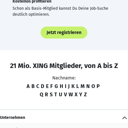
Kostenlos profitieren
Schon als Basis-Mitglied kannst Du Deine Job-Suche
deutlich optimieren.
Jetzt registrieren
21 Mio. XING Mitglieder, von A bis Z
Nachname:
A
B
C
D
E
F
G
H
I
J
K
L
M
N
O
P
Q
R
S
T
U
V
W
X
Y
Z
Unternehmen