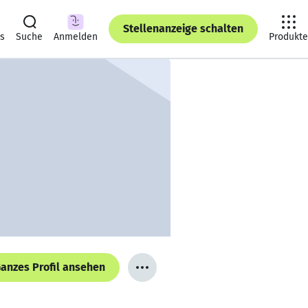
Stellenanzeige schalten
ts
Suche
Anmelden
Produkte
anzes Profil ansehen