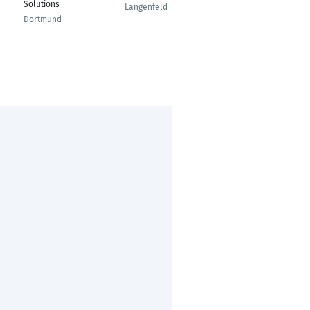
Vertriebsbereichsleit
Solutions
Langenfeld
er
Dortmund
Neustadt an der
Weinstrasse