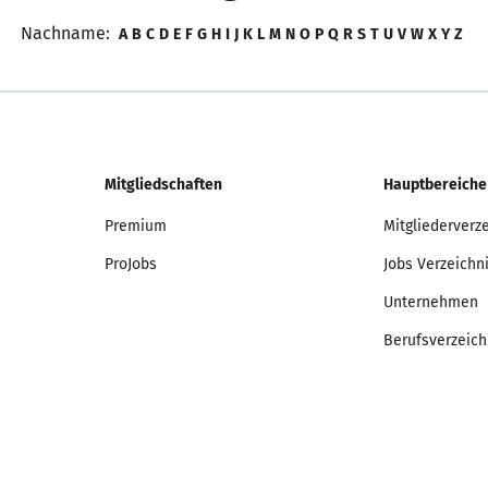
Nachname:
A
B
C
D
E
F
G
H
I
J
K
L
M
N
O
P
Q
R
S
T
U
V
W
X
Y
Z
Mitgliedschaften
Hauptbereiche
Premium
Mitgliederverz
ProJobs
Jobs Verzeichn
Unternehmen
Berufsverzeich