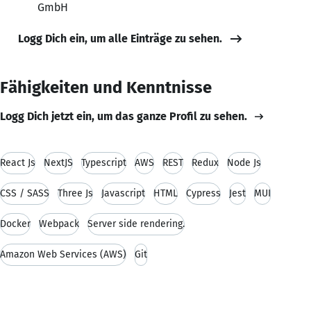
GmbH
Logg Dich ein, um alle Einträge zu sehen.
Fähigkeiten und Kenntnisse
Logg Dich jetzt ein, um das ganze Profil zu sehen.
React Js
NextJS
Typescript
AWS
REST
Redux
Node Js
CSS / SASS
Three Js
Javascript
HTML
Cypress
Jest
MUI
Docker
Webpack
Server side rendering.
Amazon Web Services (AWS)
Git