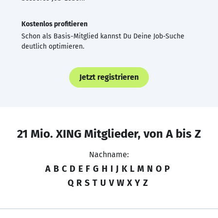
Kostenlos profitieren
Schon als Basis-Mitglied kannst Du Deine Job-Suche
deutlich optimieren.
Jetzt registrieren
21 Mio. XING Mitglieder, von A bis Z
Nachname:
A
B
C
D
E
F
G
H
I
J
K
L
M
N
O
P
Q
R
S
T
U
V
W
X
Y
Z