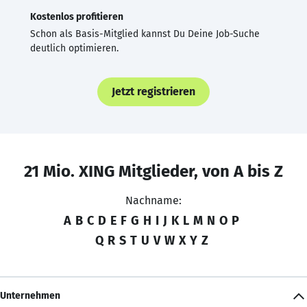
Kostenlos profitieren
Schon als Basis-Mitglied kannst Du Deine Job-Suche
deutlich optimieren.
Jetzt registrieren
21 Mio. XING Mitglieder, von A bis Z
Nachname:
A
B
C
D
E
F
G
H
I
J
K
L
M
N
O
P
Q
R
S
T
U
V
W
X
Y
Z
Unternehmen