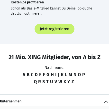
Kostenlos profitieren
Schon als Basis-Mitglied kannst Du Deine Job-Suche
deutlich optimieren.
Jetzt registrieren
21 Mio. XING Mitglieder, von A bis Z
Nachname:
A
B
C
D
E
F
G
H
I
J
K
L
M
N
O
P
Q
R
S
T
U
V
W
X
Y
Z
Unternehmen