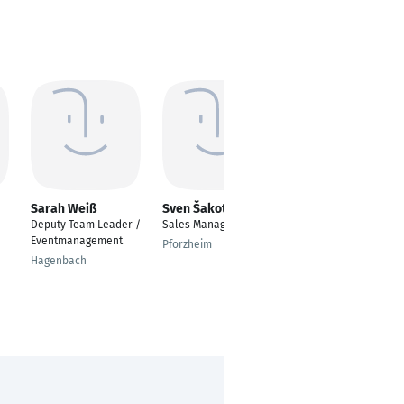
Sarah Weiß
Sven Šakota
Verena Schwarz
Deputy Team Leader /
Sales Manager
Kassiererin
Eventmanagement
Pforzheim
Nördlingen
Hagenbach