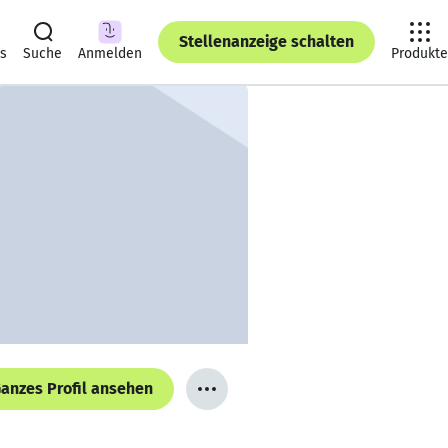
Stellenanzeige schalten
ts
Suche
Anmelden
Produkte
anzes Profil ansehen