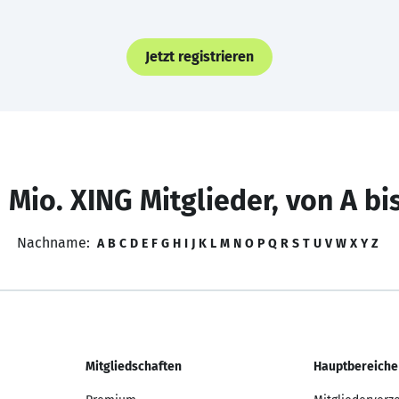
Jetzt registrieren
 Mio. XING Mitglieder, von A bi
Nachname:
A
B
C
D
E
F
G
H
I
J
K
L
M
N
O
P
Q
R
S
T
U
V
W
X
Y
Z
Mitgliedschaften
Hauptbereiche