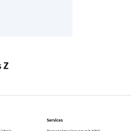
s Z
Services