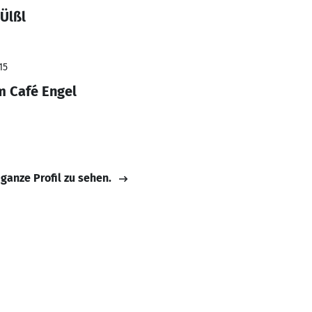
Ülßl
15
m Café Engel
 ganze Profil zu sehen.