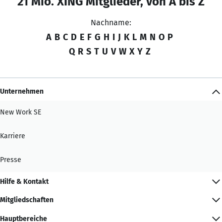
21 Mio. XING Mitglieder, von A bis Z
Nachname:
A
B
C
D
E
F
G
H
I
J
K
L
M
N
O
P
Q
R
S
T
U
V
W
X
Y
Z
Unternehmen
New Work SE
Karriere
Presse
Hilfe & Kontakt
Mitgliedschaften
Hauptbereiche