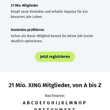
21 Mio. Mitglieder
Knüpf neue Kontakte und erhalte Impulse für ein
besseres Job-Leben.
Kostenlos profitieren
Schon als Basis-Mitglied kannst Du Deine Job-Suche
deutlich optimieren.
Jetzt registrieren
21 Mio. XING Mitglieder, von A bis Z
Nachname:
A
B
C
D
E
F
G
H
I
J
K
L
M
N
O
P
Q
R
S
T
U
V
W
X
Y
Z