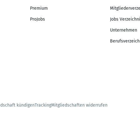
Premium
Mitgliederverz
ProJobs
Jobs Verzeichn
Unternehmen
Berufsverzeich
edschaft kündigen
Tracking
Mitgliedschaften widerrufen