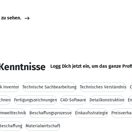
e zu sehen.
Kenntnisse
Logg Dich jetzt ein, um das ganze Prof
k Inventor
Technische Sachbearbeitung
Technisches Verständnis
ichnen
Fertigungszeichnungen
CAD-Software
Detailkonstruktion
En
Umwelttechnik
Beschaffungsprozesse
Einkaufsstrategie
Preisverh
Beschaffung
Materialwirtschaft