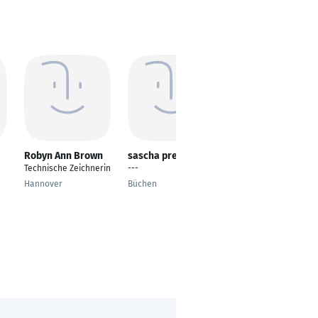
Robyn Ann Brown
sascha prestin
Alexander
Wasilowski
Technische Zeichnerin
---
Technischer
Hannover
Büchen
Sachbearbeiter
Servicemanagement
Dortmund