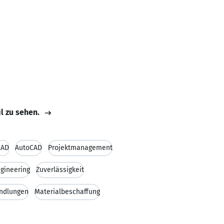
il zu sehen.
CAD
AutoCAD
Projektmanagement
gineering
Zuverlässigkeit
andlungen
Materialbeschaffung