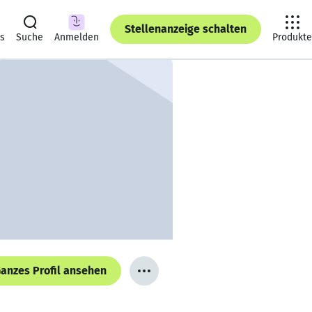
Stellenanzeige schalten
ts
Suche
Anmelden
Produkte
anzes Profil ansehen