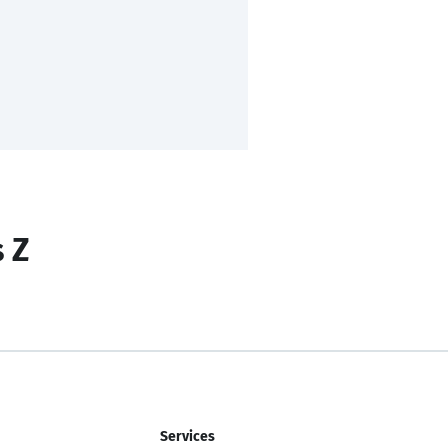
s Z
Services