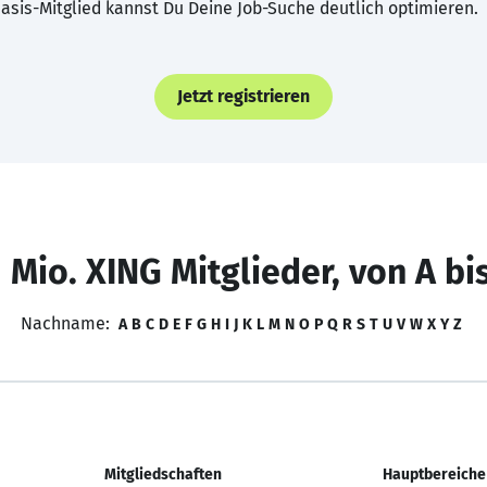
asis-Mitglied kannst Du Deine Job-Suche deutlich optimieren.
Jetzt registrieren
 Mio. XING Mitglieder, von A bi
Nachname:
A
B
C
D
E
F
G
H
I
J
K
L
M
N
O
P
Q
R
S
T
U
V
W
X
Y
Z
Mitgliedschaften
Hauptbereiche