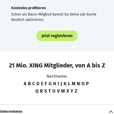
Kostenlos profitieren
Schon als Basis-Mitglied kannst Du Deine Job-Suche
deutlich optimieren.
Jetzt registrieren
21 Mio. XING Mitglieder, von A bis Z
Nachname:
A
B
C
D
E
F
G
H
I
J
K
L
M
N
O
P
Q
R
S
T
U
V
W
X
Y
Z
Unternehmen