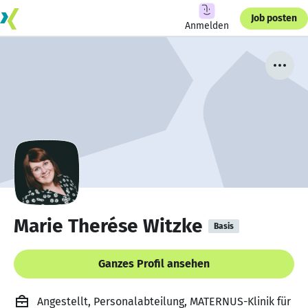
Job posten
Anmelden
Marie Therése Witzke
Basis
Ganzes Profil ansehen
Angestellt, Personalabteilung, MATERNUS-Klinik für