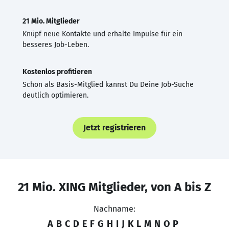
21 Mio. Mitglieder
Knüpf neue Kontakte und erhalte Impulse für ein
besseres Job-Leben.
Kostenlos profitieren
Schon als Basis-Mitglied kannst Du Deine Job-Suche
deutlich optimieren.
Jetzt registrieren
21 Mio. XING Mitglieder, von A bis Z
Nachname:
A
B
C
D
E
F
G
H
I
J
K
L
M
N
O
P