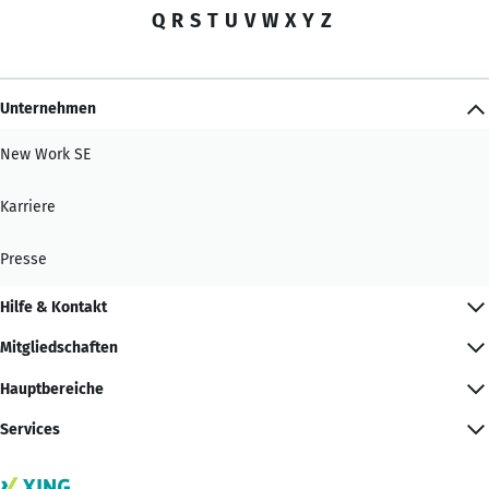
Q
R
S
T
U
V
W
X
Y
Z
Unternehmen
New Work SE
Karriere
Presse
Hilfe & Kontakt
Mitgliedschaften
Hauptbereiche
Services