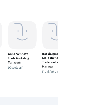
Anna Schnatz
Katsiaryna A.
Mareen Deppe
Malashchanka
Trade Marketing
Manager Roasted
Trade Marketing
Managerin
Coffee Shops
Manager
Düsseldorf
Hamburg
Frankfurt am Main