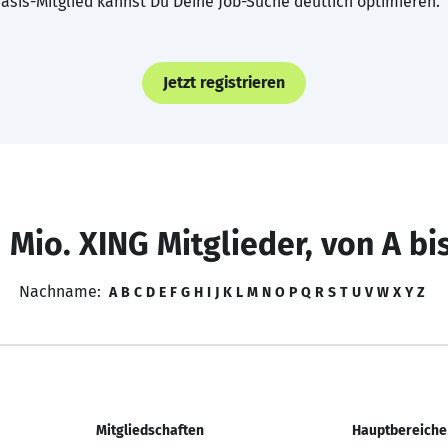
asis-Mitglied kannst Du Deine Job-Suche deutlich optimieren.
Jetzt registrieren
 Mio. XING Mitglieder, von A bi
Nachname:
A
B
C
D
E
F
G
H
I
J
K
L
M
N
O
P
Q
R
S
T
U
V
W
X
Y
Z
Mitgliedschaften
Hauptbereiche