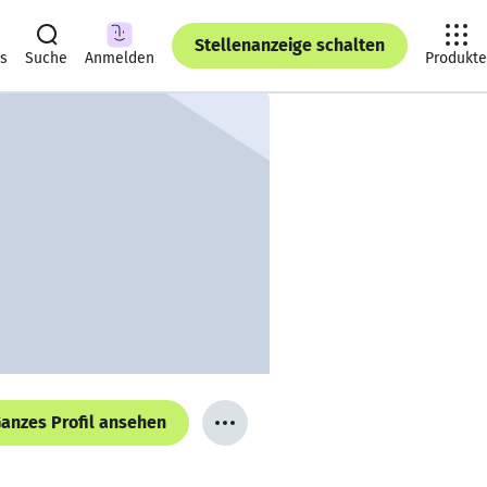
Stellenanzeige schalten
ts
Suche
Anmelden
Produkte
anzes Profil ansehen