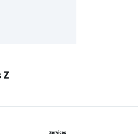
s Z
Services