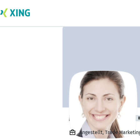
Mariela Zasheva
B
Angestellt, Trade Marketi