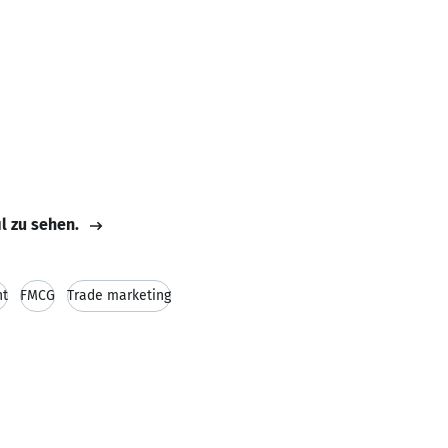
il zu sehen.
nt
FMCG
Trade marketing