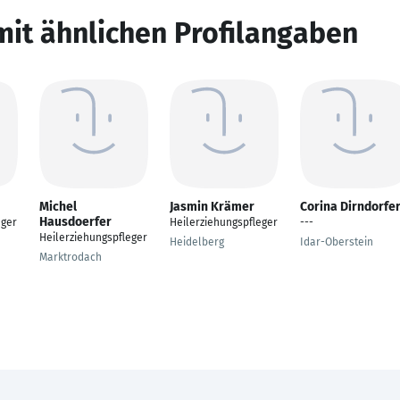
mit ähnlichen Profilangaben
Michel
Jasmin Krämer
Corina Dirndorfe
Hausdoerfer
eger
Heilerziehungspfleger
---
Heilerziehungspfleger
Heidelberg
Idar-Oberstein
Marktrodach