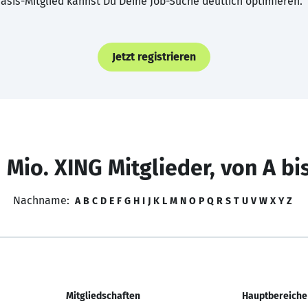
asis-Mitglied kannst Du Deine Job-Suche deutlich optimieren.
Jetzt registrieren
 Mio. XING Mitglieder, von A bi
Nachname:
A
B
C
D
E
F
G
H
I
J
K
L
M
N
O
P
Q
R
S
T
U
V
W
X
Y
Z
Mitgliedschaften
Hauptbereiche