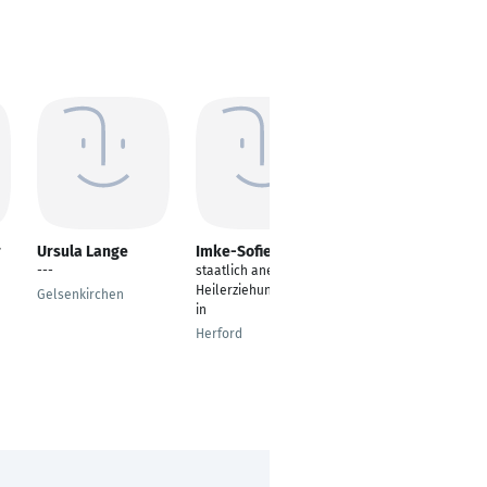
r
Ursula Lange
Imke-Sofie Müller
Daniel Reinhold
---
staatlich anerkannte
Heilerziehungspfleger
Heilerziehungspfleger
Gelsenkirchen
Berlin
in
Herford