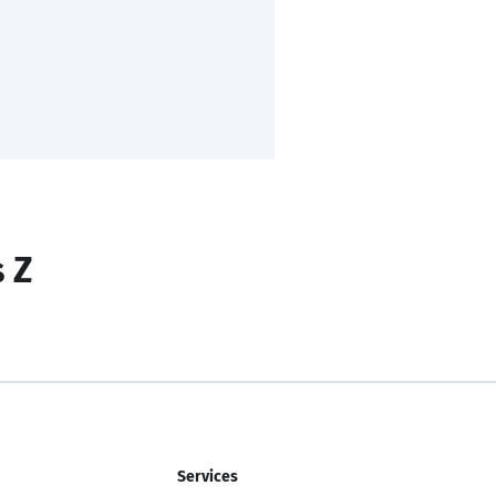
s Z
Services