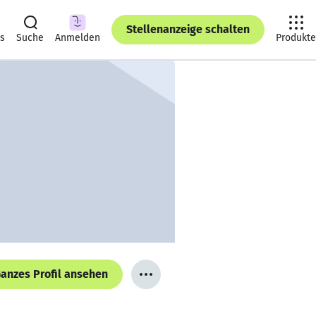
Stellenanzeige schalten
ts
Suche
Anmelden
Produkte
anzes Profil ansehen