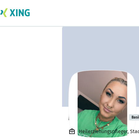
Marina Reichel
Basi
Heilerziehungspfleger, St