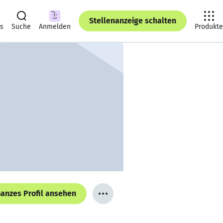
Stellenanzeige schalten
ts
Suche
Anmelden
Produkte
anzes Profil ansehen