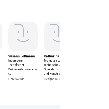
Susann Loßmann
Katharina Köhler
Tugay Sariel
Ingenieurin
Teamassistenz PM,
Mitarbeiter
Technischer
Technische Assistenz
Vertriebsinnendienst
Dokumentationsservi
Operations Manager
Bielefeld
ce
und Konstruktion
Elsterwerda
Bietigheim-Bissingen