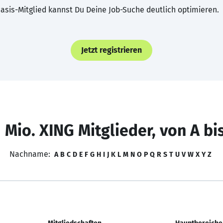
asis-Mitglied kannst Du Deine Job-Suche deutlich optimieren.
Jetzt registrieren
 Mio. XING Mitglieder, von A bi
Nachname:
A
B
C
D
E
F
G
H
I
J
K
L
M
N
O
P
Q
R
S
T
U
V
W
X
Y
Z