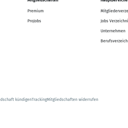
Mitgliedschaften
Hauptbereiche
Premium
Mitgliederverz
ProJobs
Jobs Verzeichn
Unternehmen
Berufsverzeich
edschaft kündigen
Tracking
Mitgliedschaften widerrufen